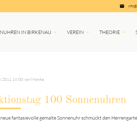
insert_email
info@
NUHREN IN BIRKENAU
VEREIN
THEORIE
hbegriffe
SUCH
6.2011 16:00
von Monika
S
ktionstag 100 Sonnenuhren
 neue fantasievolle gemalte Sonnenuhr schmückt den Herrengarte