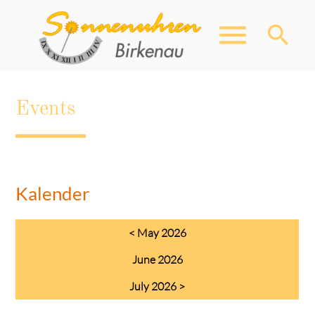
menu
search
Events
Keywords
SEARCH
Kalender
< May 2026
June 2026
July 2026 >