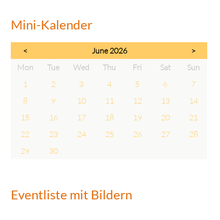
Mini-Kalender
<
June 2026
>
day
sday
nesday
rsday
day
urday
day
Mon
Tue
Wed
Thu
Fri
Sat
Sun
1
2
3
4
5
6
7
8
9
10
11
12
13
14
15
16
17
18
19
20
21
22
23
24
25
26
27
28
29
30
Eventliste mit Bildern